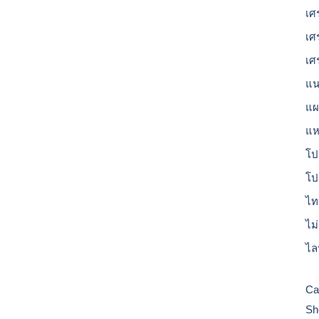
เศ
เศ
เศ
แน
แผน
แห
โป
โป
ไท
ไม
ไล
Ca
Sh