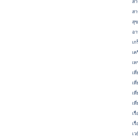
สาร
สา
สุ
อา
เก
เค
เท
เที
เที
เท
เท
เร
เรื
เว