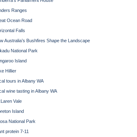
nberra’s Parliament House
inders Ranges
eat Ocean Road
izontal Falls
w Australia’s Bushfires Shape the Landscape
kadu National Park
ngaroo Island
e Hillier
cal tours in Albany WA
cal wine tasting in Albany WA
Laren Vale
reton Island
osa National Park
nt protein 7-11