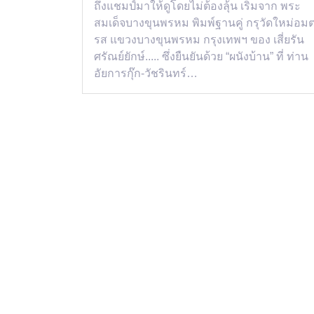
ถึงแชมป์มาให้ดูโดยไม่ต้องลุ้น เริ่มจาก พระ
สมเด็จบางขุนพรหม พิมพ์ฐานคู่ กรุวัดใหม่อม
รส แขวงบางขุนพรหม กรุงเทพฯ ของ เสี่ยรัน
ศรัณย์ยักษ์..... ซึ่งยืนยันด้วย “ผนังบ้าน” ที่ ท่าน
อัยการกุ๊ก-วัชรินทร์…