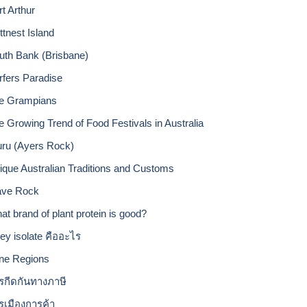
rt Arthur
ttnest Island
uth Bank (Brisbane)
rfers Paradise
e Grampians
e Growing Trend of Food Festivals in Australia
uru (Ayers Rock)
ique Australian Traditions and Customs
ve Rock
at brand of plant protein is good?
ey isolate คืออะไร
ne Regions
รกีดกันทางภาษี
รเมืองการค้า