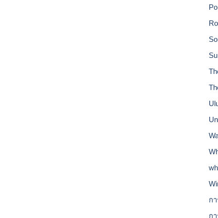
Po
Ro
So
Su
Th
Th
Ul
Un
Wa
Wh
wh
Wi
กา
กา