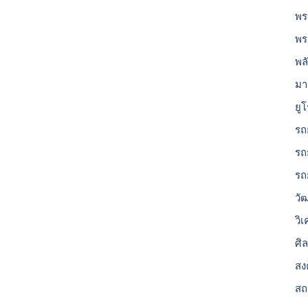
พร
พร
พล
มา
ยู
รถ
รถ
รถ
วั
วิ
ศิ
สง
สถ