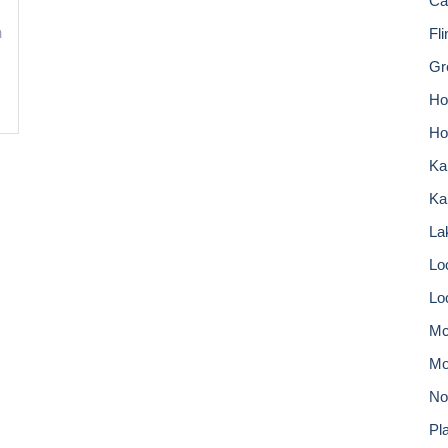
Ca
ต
Fl
Gr
Hor
Ho
Ka
Ka
Lak
Lo
Lo
Mc
Mo
No
Pla