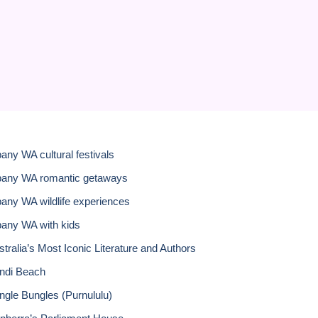
bany WA cultural festivals
bany WA romantic getaways
bany WA wildlife experiences
bany WA with kids
stralia’s Most Iconic Literature and Authors
ndi Beach
ngle Bungles (Purnululu)