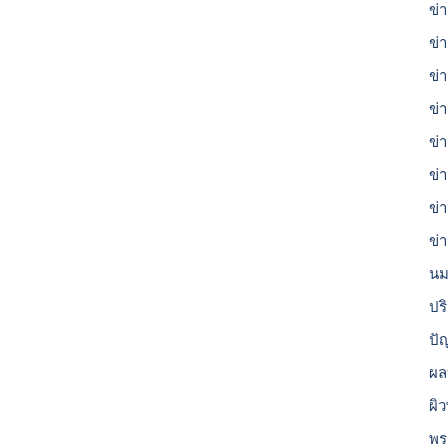
ข่า
ข่า
ข่
ข่
ข่
ข่
ข่
ข่
นม
ปร
ปั
ผล
ผิ
พร