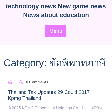
Skip
technology news New game news
to
News about education
content
Menu
Category:
ข้อพิพาทภาษี
0 Comments
Thailand Tax Updates 29 Could 2017
Kpmg Thailand
© 2025 KPMG Phoomchai Holdings Co. , Ltd. , บริษัท