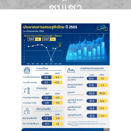
ซบเซา