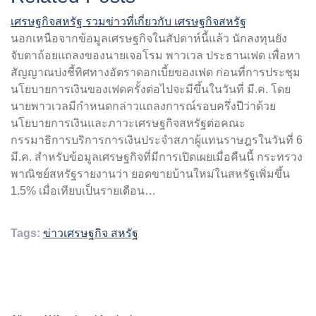
เศรษฐกิจสหรัฐ รวมข่าวที่เกี่ยวกับ เศรษฐกิจสหรัฐ
นอกเหนือจากข้อมูลเศรษฐกิจในสัปดาห์นี้แล้ว นักลงทุนยัง
จับตาถ้อยแถลงของนายเจอโรม พาวเวล ประธานเฟด เพื่อหา
สัญญาณบ่งชี้ทิศทางอัตราดอกเบี้ยของเฟด ก่อนที่การประชุม
นโยบายการเงินของเฟดครั้งต่อไปจะมีขึ้นในวันที่ มี.ค. โดย
นายพาวเวลมีกำหนดกล่าวแถลงการณ์รอบครึ่งปีว่าด้วย
นโยบายการเงินและภาวะเศรษฐกิจสหรัฐต่อคณะ
กรรมาธิการบริการการเงินประจำสภาผู้แทนราษฎรในวันที่ 6
มี.ค. สำหรับข้อมูลเศรษฐกิจที่มีการเปิดเผยเมื่อคืนนี้ กระทรวง
พาณิชย์สหรัฐรายงานว่า ยอดขายบ้านใหม่ในสหรัฐเพิ่มขึ้น
1.5% เมื่อเทียบเป็นรายเดือน…
Tags:
ข่าวเศรษฐกิจ สหรัฐ