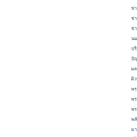
ข่
ข่
ข่
นม
ปร
ปั
ผล
ผิ
พร
พร
พร
พล
มา