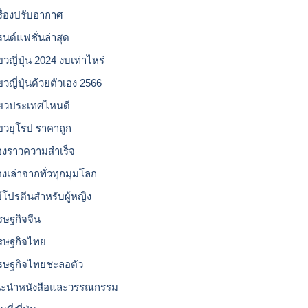
รื่องปรับอากาศ
รนด์แฟชั่นล่าสุด
่ยวญี่ปุ่น 2024 งบเท่าไหร่
่ยวญี่ปุ่นด้วยตัวเอง 2566
ี่ยวประเทศไหนดี
ี่ยวยุโรป ราคาถูก
ื่องราวความสำเร็จ
่องเล่าจากทั่วทุกมุมโลก
ย์โปรตีนสำหรับผู้หญิง
รษฐกิจจีน
รษฐกิจไทย
รษฐกิจไทยชะลอตัว
ะนำหนังสือและวรรณกรรม