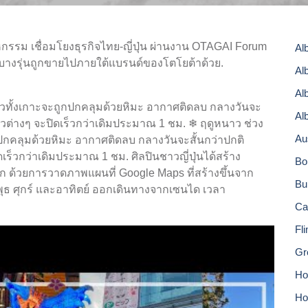
กรรม เชื่อมโยงธุรกิจไทย-ญี่ปุ่น ผ่านงาน OTAGAI Forum
Al
้องบางรุ่นถูกขายไปภายใต้แบรนด์ของโตโยต้าด้วย.
Al
Al
ั่วทั้งเกาะจะถูกปกคลุมด้วยหิมะ อากาศติดลบ กลางวันจะ
Al
ที่ยวต่างๆ จะปิดเร็วกว่าเดิมประมาณ 1 ชม. ❄ ฤดูหนาว ช่วง
Au
ูกปกคลุมด้วยหิมะ อากาศติดลบ กลางวันจะสั้นกว่าปกติ
ิดเร็วกว่าเดิมประมาณ 1 ชม. ศิลปินชาวญี่ปุ่นได้สร้าง
Bo
โลก ด้วยการวาดภาพแผนที่ Google Maps ที่สร้างขึ้นจาก
Bu
พุธ ศุกร์ และอาทิตย์ ออกเดินทางจากเซนได เวลา
Ca
Fl
Gr
Hor
Ho