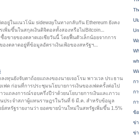
Th
Ul
งติดอยู่ในแนวโน้ม sidewayในทางกลับกัน Ethereum ยังคง
พิ่มขึ้นในสกุลเงินดิจิตอลทั้งสองหรือไม่Bitcoin...
Un
ซื้อขายของตลาดเอเชียวันนี้ โดยฟื้นตัวเล็กน้อยจากการ
Wa
องตลาดอยู่ที่ข้อมูลอัตราเงินเฟ้อของสหรัฐฯ...
Wh
wh
ฐ
Wi
 นักลงทุนยังจับตาถ้อยแถลงของนายเจอโรม พาวเวล ประธาน
กา
องเฟด ก่อนที่การประชุมนโยบายการเงินของเฟดครั้งต่อไป
กา
กล่าวแถลงการณ์รอบครึ่งปีว่าด้วยนโยบายการเงินและภาวะ
ประจำสภาผู้แทนราษฎรในวันที่ 6 มี.ค. สำหรับข้อมูล
กา
ิชย์สหรัฐรายงานว่า ยอดขายบ้านใหม่ในสหรัฐเพิ่มขึ้น 1.5%
ข้
ข่า
ข่