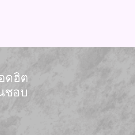
ยอดฮิต
บคนชอบ