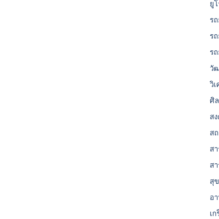
ยู
รถ
รถ
รถ
วั
วิ
ศิ
สง
สถ
สาร
สา
สุ
อา
เก