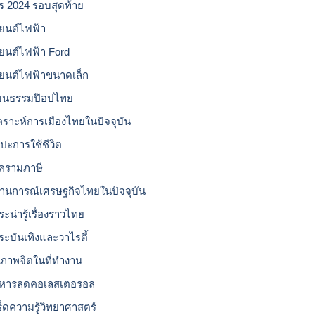
โร 2024 รอบสุดท้าย
ยนต์ไฟฟ้า
ยนต์ไฟฟ้า Ford
ยนต์ไฟฟ้าขนาดเล็ก
ฒนธรรมป๊อปไทย
เคราะห์การเมืองไทยในปัจจุบัน
ลปะการใช้ชีวิต
ครามภาษี
านการณ์เศรษฐกิจไทยในปัจจุบัน
ะน่ารู้เรื่องราวไทย
ระบันเทิงและวาไรตี้
ขภาพจิตในที่ทำงาน
หารลดคอเลสเตอรอล
ร็ดความรู้วิทยาศาสตร์