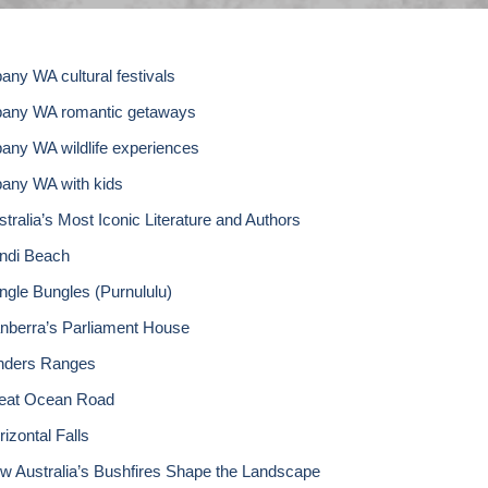
bany WA cultural festivals
bany WA romantic getaways
bany WA wildlife experiences
bany WA with kids
stralia’s Most Iconic Literature and Authors
ndi Beach
ngle Bungles (Purnululu)
nberra’s Parliament House
inders Ranges
eat Ocean Road
izontal Falls
w Australia’s Bushfires Shape the Landscape