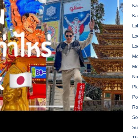
Ka
Ka
Lak
Lo
Lo
Mc
Mo
No
Pla
Po
Ro
So
Su
Th