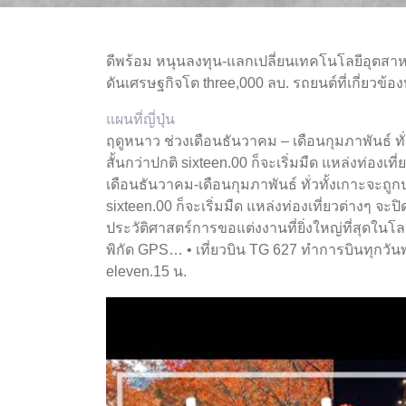
ดีพร้อม หนุนลงทุน-แลกเปลี่ยนเทคโนโลยีอุตสาห
ดันเศรษฐกิจโต three,000 ลบ. รถยนต์ที่เกี่ยวข
แผนที่ญี่ปุ่น
ฤดูหนาว ช่วงเดือนธันวาคม – เดือนกุมภาพันธ์ ท
สั้นกว่าปกติ sixteen.00 ก็จะเริ่มมืด แหล่งท่องเ
เดือนธันวาคม-เดือนกุมภาพันธ์ ทั่วทั้งเกาะจะถ
sixteen.00 ก็จะเริ่มมืด แหล่งท่องเที่ยวต่างๆ จะป
ประวัติศาสตร์การขอแต่งงานที่ยิ่งใหญ่ที่สุดใน
พิกัด GPS… • เที่ยวบิน TG 627 ทำการบินทุกวัน
eleven.15 น.