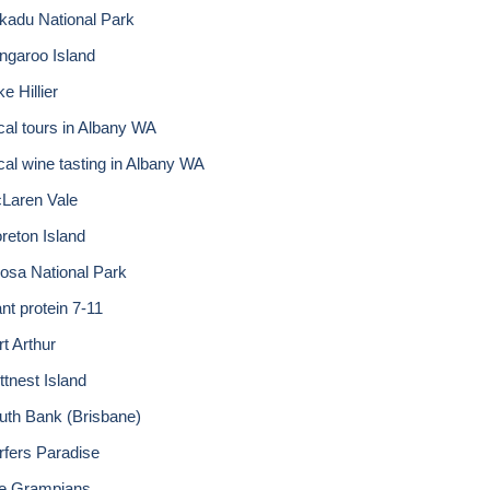
kadu National Park
ngaroo Island
e Hillier
cal tours in Albany WA
cal wine tasting in Albany WA
Laren Vale
reton Island
osa National Park
nt protein 7-11
rt Arthur
ttnest Island
uth Bank (Brisbane)
rfers Paradise
e Grampians