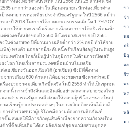
การท่องเที่ยวต่างประเทศในปี 2566 เป็น 25 ล้านคน ซึ่ง
ข่
 2565 มากกว่าสองเท่า ในเดือนเมษายน นักท่องเที่ยวต่าง
มเป้าหมายการท่องเที่ยวประจำปีของรัฐบาลในปี 2566 แม้ว่า
ข่
่งแรกของปี 2018 โดยรายได้ภาคเกษตรกรรมเติบโต 1.7%YOY
ข่
่าการใช้จ่ายจะเร่งตัวเร็วมากเนื่องจากรายได้ครัวเรือนเพิ่ง
ั้งแต่ช่วงครึ่งหลังของปี 2560 ถึงไตรมาสแรกของปี 2561
นม
องในช่วง three ปีที่ผ่านมา เฉลี่ยต่ำกว่า 2% ต่อปี ทำให้ราย
ปร
ินเฟ้อ) ทรงตัว นอกจากนี้ระดับหนี้ครัวเรือนยังอยู่ในระดับสูง
ปั
ระเทศไทย ไทยก็เป็นผู้นำในภูมิภาคในด้านการเปิดเสรี
งโลก โดยเริ่มจากประเทศเพื่อนบ้านในเอเชีย
ผล
อเชียตะวันออกเฉียงใต้ (อาเซียน) ซึ่งมีที่ตั้งทาง
ผิ
ระชากรเกือบ 600 ล้านคนได้อย่างง่ายดาย ซึ่งคาดว่าจะมี
พร
ยนเรื่องประชาคมเดียวเกิดขึ้นจริง ในปี 2558 ทำให้เป็นชุมชน
กจากนี้ การเข้าถึงจีนและอินเดียอย่างสะดวกสบายของไทย
พร
ปุ่น และสาธารณรัฐเกาหลี ส่งผลให้ตลาดผู้บริโภคขนาดใหญ่
พร
ยายามเรียนรู้จากประเทศต่างๆ ในภาวะวิกฤติจะเห็นได้ว่ามี
เชีย การสำรวจพบว่าผู้บริโภคมีความต้องการผลิตภัณฑ์
พล
้น ส่งผลให้มีการกักตุนสินค้าเนื่องจากความกังวลเรื่อง
มา
ที่ซื้อเพิ่มเติม ได้แก่ ผลิตภัณฑ์สุขอนามัยส่วนบุคคล