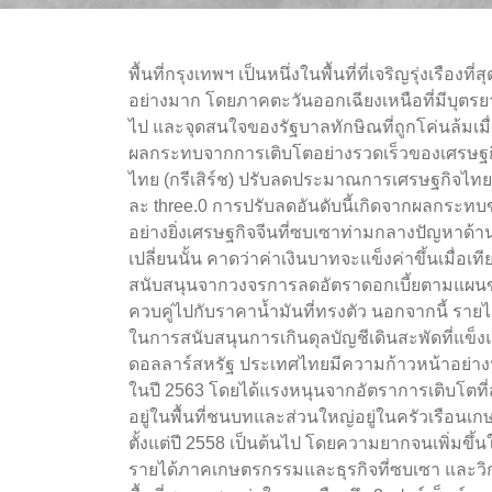
พื้นที่กรุงเทพฯ เป็นหนึ่งในพื้นที่ที่เจริญรุ่งเ
อย่างมาก โดยภาคตะวันออกเฉียงเหนือที่มีบุตรยา
ไป และจุดสนใจของรัฐบาลทักษิณที่ถูกโค่นล้มเมื่
ผลกระทบจากการเติบโตอย่างรวดเร็วของเศรษฐกิจ
ไทย (กรีเสิร์ช) ปรับลดประมาณการเศรษฐกิจไทยป
ละ three.0 การปรับลดอันดับนี้เกิดจากผลกระท
อย่างยิ่งเศรษฐกิจจีนที่ซบเซาท่ามกลางปัญหาด
เปลี่ยนนั้น คาดว่าค่าเงินบาทจะแข็งค่าขึ้นเมื่อเท
สนับสนุนจากวงจรการลดอัตราดอกเบี้ยตามแผนขอ
ควบคู่ไปกับราคาน้ำมันที่ทรงตัว นอกจากนี้ รายได
ในการสนับสนุนการเกินดุลบัญชีเดินสะพัดที่แข็งแ
ดอลลาร์สหรัฐ ประเทศไทยมีความก้าวหน้าอย่าง
ในปี 2563 โดยได้แรงหนุนจากอัตราการเติบโตที
อยู่ในพื้นที่ชนบทและส่วนใหญ่อยู่ในครัวเร
ตั้งแต่ปี 2558 เป็นต้นไป โดยความยากจนเพิ่มขึ
รายได้ภาคเกษตรกรรมและธุรกิจที่ซบเซา และว