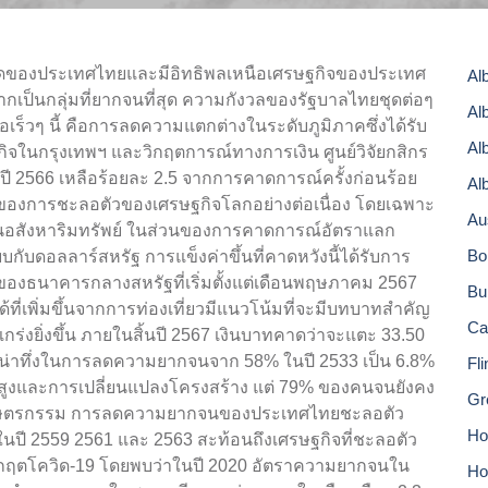
รืองที่สุดของประเทศไทยและมีอิทธิพลเหนือเศรษฐกิจของประเทศ
Al
กเป็นกลุ่มที่ยากจนที่สุด ความกังวลของรัฐบาลไทยชุดต่อๆ
Al
อเร็วๆ นี้ คือการลดความแตกต่างในระดับภูมิภาคซึ่งได้รับ
Al
ในกรุงเทพฯ และวิกฤตการณ์ทางการเงิน ศูนย์วิจัยกสิกร
ี 2566 เหลือร้อยละ 2.5 จากการคาดการณ์ครั้งก่อนร้อย
Al
บของการชะลอตัวของเศรษฐกิจโลกอย่างต่อเนื่อง โดยเฉพาะ
Au
้านอสังหาริมทรัพย์ ในส่วนของการคาดการณ์อัตราแลก
Bo
ียบกับดอลลาร์สหรัฐ การแข็งค่าขึ้นที่คาดหวังนี้ได้รับการ
งธนาคารกลางสหรัฐที่เริ่มตั้งแต่เดือนพฤษภาคม 2567
Bu
้ที่เพิ่มขึ้นจากการท่องเที่ยวมีแนวโน้มที่จะมีบทบาทสำคัญ
Ca
กร่งยิ่งขึ้น ภายในสิ้นปี 2567 เงินบาทคาดว่าจะแตะ 33.50
น่าทึ่งในการลดความยากจนจาก 58% ในปี 2533 เป็น 6.8%
Fl
่สูงและการเปลี่ยนแปลงโครงสร้าง แต่ 79% ของคนจนยังคง
Gr
ือนเกษตรกรรม การลดความยากจนของประเทศไทยชะลอตัว
Hor
้นในปี 2559 2561 และ 2563 สะท้อนถึงเศรษฐกิจที่ชะลอตัว
ิกฤตโควิด-19 โดยพบว่าในปี 2020 อัตราความยากจนใน
Ho