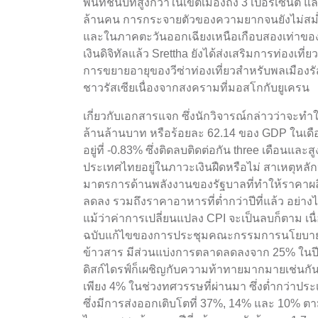
พื้นที่ชนบทสูงกว่าในเขตเมืองถึง 3 เปอร์เซ็
ล้านคน การกระจายตัวของความยากจนยังไม่สม่ำ
และในภาคตะวันออกเฉียงเหนือเกือบสองเท่าข
เงินดิจิทัลแล้ว Srettha ยังได้ส่งเสริมการท่องเที
การขยายอายุของวีซ่าท่องเที่ยวสำหรับพลเมืองร
ชาวรัสเซียเนื่องจากสงครามที่มอสโกกับยูเครน
เกี่ยวกับเอกสารแจก ซึ่งนักวิจารณ์กล่าวว่าจะทำใ
ล้านล้านบาท หรือร้อยละ 62.14 ของ GDP ในเด
อยู่ที่ -0.83% ซึ่งติดลบติดต่อกัน three เดือนและส
ประเทศไทยอยู่ในภาวะเงินฝืดหรือไม่ สาเหตุหลัก
มาตรการด้านพลังงานของรัฐบาลที่ทำให้ราคาผลิ
ลดลง รวมถึงราคาอาหารที่ต่ำกว่าปีที่แล้ว อย่าง
แม้ว่าค่าการเปลี่ยนแปลง CPI จะเป็นลบก็ตาม เน
ฉบับแก้ไขของการประชุมคณะกรรมการนโยบายการเงิ
ข้าวสาร มีส่วนแบ่งการตลาดลดลงจาก 25% ในปี 
ดิสก์ไดรฟ์ก็เผชิญกับความท้าทายมากมายเช่นกัน
เพียง 4% ในช่วงทศวรรษที่ผ่านมา ซึ่งต่ำกว่าประเ
ซึ่งมีการส่งออกเติบโตที่ 37%, 14% และ 10% 