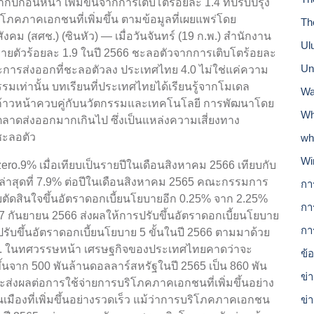
ปีก่อนหน้า เพิ่มขึ้นจากการเติบโตร้อยละ 1.4 ที่ปรับปรุง
คภาคเอกชนที่เพิ่มขึ้น ตามข้อมูลที่เผยแพร่โดย
Th
 (สศช.) (ซินหัว) — เมื่อวันจันทร์ (19 ก.พ.) สำนักงาน
Ul
ยตัวร้อยละ 1.9 ในปี 2566 ชะลอตัวจากการเติบโตร้อยละ
Un
ละการส่งออกที่ชะลอตัวลง ประเทศไทย 4.0 ไม่ใช่แค่ความ
เท่านั้น บทเรียนที่ประเทศไทยได้เรียนรู้จากโมเดล
Wa
ก้าวหน้าควบคู่กับนวัตกรรมและเทคโนโลยี การพัฒนาโดย
Wh
ตลาดส่งออกมากเกินไป ซึ่งเป็นแหล่งความเสี่ยงทาง
ชะลอตัว
wh
Wi
zero.9% เมื่อเทียบเป็นรายปีในเดือนสิงหาคม 2566 เทียบกับ
ล่าสุดที่ 7.9% ต่อปีในเดือนสิงหาคม 2565 คณะกรรมการ
กา
ัดสินใจขึ้นอัตราดอกเบี้ยนโยบายอีก 0.25% จาก 2.25%
กา
7 กันยายน 2566 ส่งผลให้การปรับขึ้นอัตราดอกเบี้ยนโยบาย
กา
ปรับขึ้นอัตราดอกเบี้ยนโยบาย 5 ขั้นในปี 2566 ตามมาด้วย
กนง. ในทศวรรษหน้า เศรษฐกิจของประเทศไทยคาดว่าจะ
ข้
ึ้นจาก 500 พันล้านดอลลาร์สหรัฐในปี 2565 เป็น 860 พัน
ข่า
ส่งผลต่อการใช้จ่ายการบริโภคภาคเอกชนที่เพิ่มขึ้นอย่าง
เมืองที่เพิ่มขึ้นอย่างรวดเร็ว แม้ว่าการบริโภคภาคเอกชน
ข่