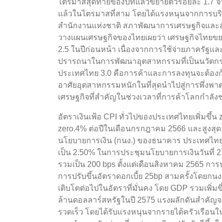
ไตรมาสสุดท้ายของปีที่แล้วขยายตัวร้อยละ 1.7 จาก
แล้วในไตรมาสที่สาม โดยได้แรงหนุนจากการบริโภ
สำนักงานแห่งชาติ สภาพัฒนาการเศรษฐกิจและสังคม
วางแผนเศรษฐกิจของไทยเผยว่า เศรษฐกิจไทยขยา
2.5 ในปีก่อนหน้า เนื่องจากการใช้จ่ายภาครัฐแ
ปรารถนาในการพัฒนาอุตสาหกรรมที่เป็นนวัตกรรม
ประเทศไทย 3.0 คือการค้าและการลงทุนจะต้อง
อาศัยอุตสาหกรรมหนักในที่สุดนำไปสู่การพึ่งพา
เศรษฐกิจที่สำคัญในช่วงเวลาที่การค้าโลกกำลัง
อัตราเงินเฟ้อ CPI ทั่วไปของประเทศไทยเพิ่มขึ้น 
zero.4% ต่อปีในเดือนกรกฎาคม 2566 และสูงสุด
นโยบายการเงิน (กนง.) ของธนาคาร ประเทศไทยต
เป็น 2.50% ในการประชุมนโยบายการเงินวันที่ 2
รวมเป็น 200 bps ตั้งแต่เดือนสิงหาคม 2565 การ
การปรับขึ้นอัตราดอกเบี้ย 25bp สามครั้งโดย
เติบโตต่อไปในอัตราที่มั่นคง โดย GDP รวมเพิ่มข
ล้านดอลลาร์สหรัฐในปี 2575 แรงผลักดันสำคัญจะ
รวดเร็ว โดยได้รับแรงหนุนจากรายได้ครัวเรือนใน