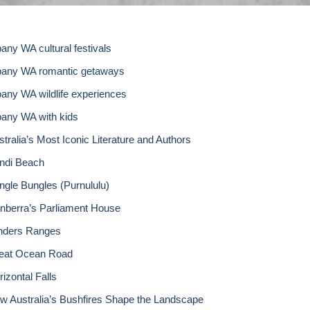
bany WA cultural festivals
bany WA romantic getaways
bany WA wildlife experiences
bany WA with kids
stralia’s Most Iconic Literature and Authors
ndi Beach
ngle Bungles (Purnululu)
nberra’s Parliament House
inders Ranges
eat Ocean Road
izontal Falls
w Australia’s Bushfires Shape the Landscape