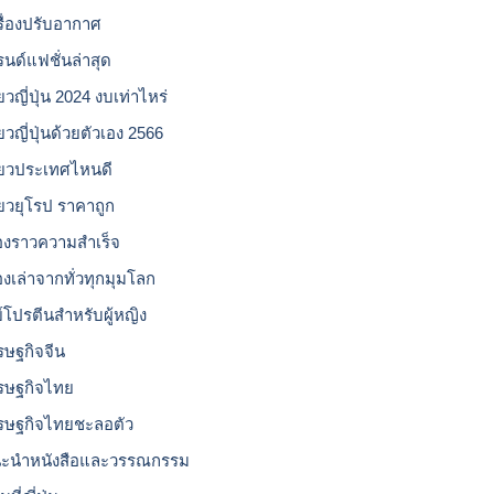
รื่องปรับอากาศ
รนด์แฟชั่นล่าสุด
่ยวญี่ปุ่น 2024 งบเท่าไหร่
่ยวญี่ปุ่นด้วยตัวเอง 2566
ี่ยวประเทศไหนดี
ี่ยวยุโรป ราคาถูก
ื่องราวความสำเร็จ
่องเล่าจากทั่วทุกมุมโลก
ย์โปรตีนสำหรับผู้หญิง
รษฐกิจจีน
รษฐกิจไทย
รษฐกิจไทยชะลอตัว
ะนำหนังสือและวรรณกรรม