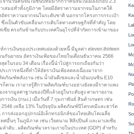
นต์ และจำนวนคนจนในชนบทมีมากกว่าคนจนในเมืองเกือบ 2.3
Ka
เสมอทั่วทั้งภูมิภาค โดยมีอัตราความยากจนในภาคใต้
Ka
องอัตราความยากจนในระดับชาติ นอกจากโครงการกระเป๋า
่ยว ซึ่งเป็นตัวขับเคลื่อนการเติบโตทางเศรษฐกิจที่สำคัญ โดย
Lak
ัสเซีย ตรงกันข้ามกับประเทศในยุโรปที่จำกัดการเข้ามาของ
Lo
Lo
ห้การเงินของประเทศแย่ลงด้วยหนี้ มีมูลค่า eleven.thirteen
Mc
ือนกันยายน อัตราเงินเฟ้อของไทยในเดือนธันวาคม 2566
ูงสุดในรอบ 34 เดือน เรื่องนี้นำไปสู่การถกเถียงกันว่า
Mo
ประการหนึ่งที่ทำให้อัตราเงินเฟ้อลดลงเนื่องมาจาก
No
ตภัณฑ์พลังงาน เช่น น้ำมันดีเซลและน้ำมันเบนซิน E10
Pla
ไรก็ตาม เราอาจรู้สึกว่าผลิตภัณฑ์บางอย่างยังคงมีราคาแพง
ื่องจากมูลค่าฐานของปีที่แล้วอยู่ในระดับสูง ตามรายงาน
Po
น (กนง.) เมื่อวันที่ 7 กุมภาพันธ์ สินค้าเกษตร เช่น
Ro
2546 เหลือ 13% ในปัจจุบัน ผลิตภัณฑ์ปิโตรเคมีและฮาร์ด
 การส่งออกอุปกรณ์อิเล็กทรอนิกส์ของไทยเติบโตเฉลี่ย
So
ทศอื่นๆ ในภูมิภาค เช่น เวียดนาม ฟิลิปปินส์ และมาเลเซีย
Su
ตามลำดับ . ผลิตภัณฑ์มวลรวมภายในประเทศ (GDP) สำหรับ
Th