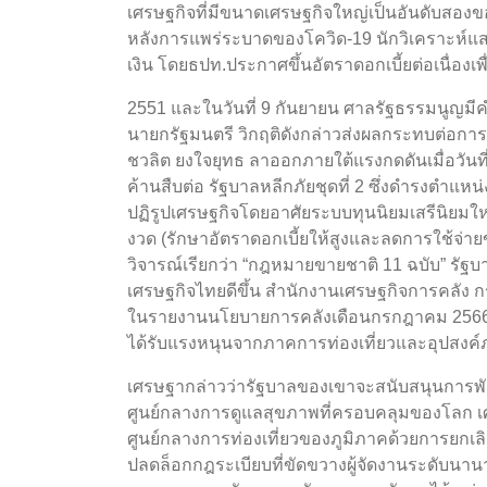
เศรษฐกิจที่มีขนาดเศรษฐกิจใหญ่เป็นอันดับสองของ
หลังการแพร่ระบาดของโควิด-19 นักวิเคราะห
เงิน โดยธปท.ประกาศขึ้นอัตราดอกเบี้ยต่อเนื่องเ
2551 และในวันที่ 9 กันยายน ศาลรัฐธรรมนูญ
นายกรัฐมนตรี วิกฤติดังกล่าวส่งผลกระทบต่อก
ชวลิต ยงใจยุทธ ลาออกภายใต้แรงกดดันเมื่อวันที
ค้านสืบต่อ รัฐบาลหลีกภัยชุดที่ 2 ซึ่งดำรงตำแห
ปฏิรูปเศรษฐกิจโดยอาศัยระบบทุนนิยมเสรีนิยมให
งวด (รักษาอัตราดอกเบี้ยให้สูงและลดการใช้จ่า
วิจารณ์เรียกว่า “กฎหมายขายชาติ 11 ฉบับ” รัฐบ
เศรษฐกิจไทยดีขึ้น สำนักงานเศรษฐกิจการคลัง 
ในรายงานนโยบายการคลังเดือนกรกฎาคม 2566 ค
ได้รับแรงหนุนจากภาคการท่องเที่ยวและอุปสงค์ภ
เศรษฐากล่าวว่ารัฐบาลของเขาจะสนับสนุนการพ
ศูนย์กลางการดูแลสุขภาพที่ครอบคลุมของโลก 
ศูนย์กลางการท่องเที่ยวของภูมิภาคด้วยการยกเล
ปลดล็อกกฎระเบียบที่ขัดขวางผู้จัดงานระดับนา