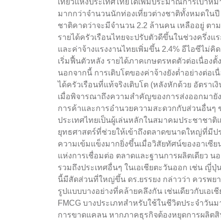
เที่ยวแห่งประเทศไทยได้เพิ่มประมาณการเป้าหมาย
มากกว่าจำนวนนักท่องเที่ยวต่างชาติทั้งหมดในปี
ชาติคาดว่าจะมีจำนวน 2.2 ล้านคน เหลืออยู่ ตา
รายได้ครัวเรือนไทยจะปรับตัวดีขึ้นในช่วงครึ
และค่าจ้างแรงงานไทยเพิ่มขึ้น 2.4% อีไอซีไม่คิดว
เริ่มฟื้นตัวหลัง รายได้ภาคเกษตรหดตัวต่อเนื่องต
นอกจากนี้ การเติบโตของค่าจ้างยังต่ำอย่างต่อเนื่
ได้ครัวเรือนที่แท้จริงเติบโต (หลังหักด้วย อัตราเง
เมื่อพิจารณาถึงความสำคัญของการส่งออกมายังป
การค้าและการอำนวยความสะดวกกับส่วนอื่นๆ ขอ
ประเทศไทยเป็นผู้เล่นหลักในสมาคมประชาชาติแห่งเ
ยุทธศาสตร์ที่ช่วยให้เข้าถึงตลาดขนาดใหญ่ที่มีป
ความเข้มแข็งมากยิ่งขึ้นเมื่อวิสัยทัศน์ของอาเซี
แห่งการเชื่อมต่อ ตลาดและฐานการผลิตเดียว นอ
รวมถึงประเทศอื่นๆ ในเอเชียตะวันออก เช่น ญี่
นี้มีสัดส่วนที่ใหญ่ขึ้น ดร.ยรรยง กล่าวว่า ควรพ
รูปแบบบางอย่างที่คล้ายคลึงกัน เช่นเดียวกับเอ
FMCG บางประเภทสำหรับใช้ในชีวิตประจำวันมากขึ
การขาดแคลน หากภาคธุรกิจต้องหยุดการผลิตสินค้า