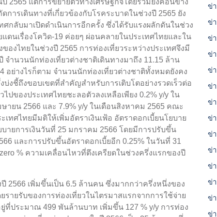
นในปี 2565 แต่การขยายตัวทางเศรษฐกิจโดยรวมยังค่อนข้าง
ข่า
ารเดินทางที่เกี่ยวข้องกับโรคระบาดในช่วงปี 2565 ยัง
ข่
ศกลับมาเปิดดำเนินการอีกครั้ง ซึ่งได้รับแรงผลักดันในช่วง
ชายแดนเรื่องโควิด-19 ค่อยๆ ผ่อนคลายในประเทศไทยและใน
ข่
่งของไทยในช่วงปี 2565 การท่องเที่ยวระหว่างประเทศจึงมี
ข่
ี จำนวนนักท่องเที่ยวต่างชาติเดินทางมาถึง 11.15 ล้าน
ข่
4 อย่างไรก็ตาม จำนวนนักท่องเที่ยวต่างชาติทั้งหมดยังคง
น ซึ่งบ่งชี้ถึงขอบเขตที่สำคัญสำหรับการเติบโตอย่างรวดเร็วต่อ
ข่
ทั่วไปของประเทศไทยชะลอตัวลงเหลือเพียง 0.2% y/y ใน
ข่
อนเมษายน 2566 และ 7.9% y/y ในเดือนสิงหาคม 2565 คณะ
ทศไทยมีมติให้เพิ่มอัตราเงินเฟ้อ อัตราดอกเบี้ยนโยบาย
ข่
ายการเงินวันที่ 25 มกราคม 2566 โดยมีการปรับขึ้น
ข่
566 และการปรับขึ้นอัตราดอกเบี้ยอีก 0.25% ในวันที่ 31
ข่า
.zero % ความเคลื่อนไหวที่ตึงเครียดในช่วงครึ่งแรกของปี
ข่า
ข่
66 เพิ่มขึ้นเป็น 6.5 ล้านคน ซึ่งมากกว่าครึ่งหนึ่งของ
 โดยรายรับของการท่องเที่ยวในไตรมาสแรกจากการใช้จ่าย
ข่
่ที่ประมาณ 499 พันล้านบาท เพิ่มขึ้น 127 % y/y การท่อง
ข่