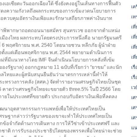
เอเชียตะวันออกเฉียงใต้ ซึ่งยังคงอยู่ในเส้นทางการฟื้นตัว
เค
์แสดงความกังวลถึงผลกระทบของการเข้มงวดนโยบายการ
เท
พื่อควบคุมอัตราเงินเฟ้อและรักษาเสถียรภาพค่าเงินบาท
เที
มีคำพิพากษาถอดถอนนายสมัคร สุนทรเวช ออกจากตำแหน่ง
เที
ารเมืองไทย ผลกระทบโดยตรงประการหนึ่งคือ นายกรัฐมนตรี
่ 6 พฤศจิกายน พ.ศ. 2540 โดยนายชวน หลีกภัย ผู้นำฝ่าย
เท
น่งตั้งแต่เดือนพฤศจิกายน พ.ศ. 2544 พยายามดำเนินการ
เท
ม่ที่มีแนวทางโดย IMF จีนดำเนินนโยบายการคลังที่เข้ม
ยของรัฐบาล) ออกกฎหมาย 11 ฉบับที่เรียกว่า “ยาขม” และนัก
เร
าลไทยและผู้สนับสนุนยืนยันว่ามาตรการเหล่านี้ทำให้
เรื
กระทรวงการคลัง (สศค.) จัดทำรายงานเศรษฐกิจไทยเป็นชุด
เว
าดว่าเศรษฐกิจไทยจะขยายตัว three.5% ในปี 2566 โดย
ายในประเทศที่ขยายตัว ประกอบกับอัตราเงินเฟ้อที่ลดลง
เศ
เศ
ัฒนาอุตสาหกรรมการแพทย์เพื่อให้ประเทศไทยเป็น
เศรษฐากล่าวว่ารัฐบาลของเขาจะทำให้ประเทศไทยเป็น
เศ
ิกข้อจำกัดด้านการเดินทาง การให้วีซ่าเข้าประเทศฟรี และ
แน
นาชาติ การรับรองประชาธิปไตยของพรรคเพื่อไทยน่าจะช่วย