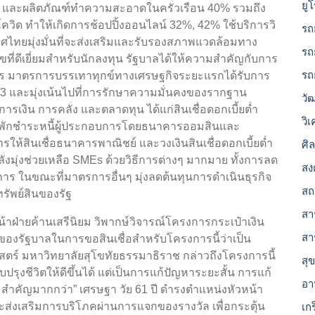
ยู
% และผลิตภัณฑ์ทำความสะอาดในครัวเรือน 40% รวมถึง
ิด ทำให้เกิดการช้อปปิ้งออนไลน์ 32%, 42% ใช้บริการวิ
รถ
ศไทยมุ่งมั่นที่จะส่งเสริมและรับรองสภาพแวดล้อมทาง
รถ
ขที่ดีเยี่ยมสำหรับนักลงทุน รัฐบาลได้ให้ความสำคัญกับการ
รถ
ร มาตรการบรรเทาทุกข์ทางเศรษฐกิจระยะแรกได้รับการ
563 และมุ่งเน้นไปที่การรักษาความมั่นคงของรากฐาน
วั
งิน การคลัง และตลาดทุน ได้แก่สินเชื่อดอกเบี้ยต่ำ
วิ
การพักชำระหนี้ผู้ประกอบการโดยธนาคารออมสินและ
้สินเชื่อธนาคารพาณิชย์ และวงเงินสินเชื่อดอกเบี้ยต่ำ
ศิ
มุ่งช่วยเหลือ SMEs ด้วยวิธีการต่างๆ มากมาย ทั้งการลด
สง
ร ในขณะที่มาตรการอื่นๆ มุ่งลดต้นทุนการดำเนินธุรกิจ
สถ
รัพย์สินของรัฐ
สาร
้าฝ่ายค้านเสรีนิยม วิพากษ์วิจารณ์โครงการกระเป๋าเงิน
สา
มของรัฐบาลในการขอสินเชื่อสำหรับโครงการนี้ว่าเป็น
าสตร์ มหาวิทยาลัยสุโขทัยธรรมาธิราช กล่าวถึงโครงการนี้
สุ
ุงชีวิตให้ดีขึ้นได้ แต่เป็นการแก้ปัญหาระยะสั้น การแก้
อา
ามสำคัญมากกว่า” เศรษฐา วัย 61 ปี ดำรงตำแหน่งหัวหน้า
าที่จะส่งเสริมการบริโภคผ่านการแจกของรางวัล เพื่อกระตุ้น
เก