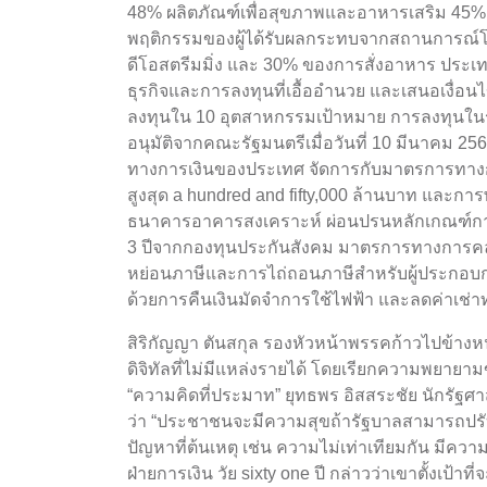
48% ผลิตภัณฑ์เพื่อสุขภาพและอาหารเสริม 45
พฤติกรรมของผู้ได้รับผลกระทบจากสถานการณ์โคว
ดีโอสตรีมมิ่ง และ 30% ของการสั่งอาหาร ประเท
ธุรกิจและการลงทุนที่เอื้ออำนวย และเสนอเงื่อนไ
ลงทุนใน 10 อุตสาหกรรมเป้าหมาย การลงทุนใน
อนุมัติจากคณะรัฐมนตรีเมื่อวันที่ 10 มีนาคม 2
ทางการเงินของประเทศ จัดการกับมาตรการทางการเ
สูงสุด a hundred and fifty,000 ล้านบาท และ
ธนาคารอาคารสงเคราะห์ ผ่อนปรนหลักเกณฑ์การให
3 ปีจากกองทุนประกันสังคม มาตรการทางการคลัง
หย่อนภาษีและการไถ่ถอนภาษีสำหรับผู้ประกอบกา
ด้วยการคืนเงินมัดจำการใช้ไฟฟ้า และลดค่าเช่าท
สิริกัญญา ตันสกุล รองหัวหน้าพรรคก้าวไปข้างหน
ดิจิทัลที่ไม่มีแหล่งรายได้ โดยเรียกความพยายา
“ความคิดที่ประมาท” ยุทธพร อิสสระชัย นักรัฐศ
ว่า “ประชาชนจะมีความสุขถ้ารัฐบาลสามารถปรับปร
ปัญหาที่ต้นเหตุ เช่น ความไม่เท่าเทียมกัน มีคว
ฝ่ายการเงิน วัย sixty one ปี กล่าวว่าเขาตั้งเป้