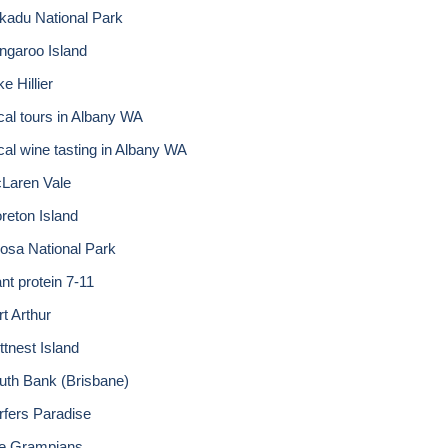
kadu National Park
ngaroo Island
e Hillier
cal tours in Albany WA
cal wine tasting in Albany WA
Laren Vale
reton Island
osa National Park
nt protein 7-11
rt Arthur
ttnest Island
uth Bank (Brisbane)
rfers Paradise
e Grampians