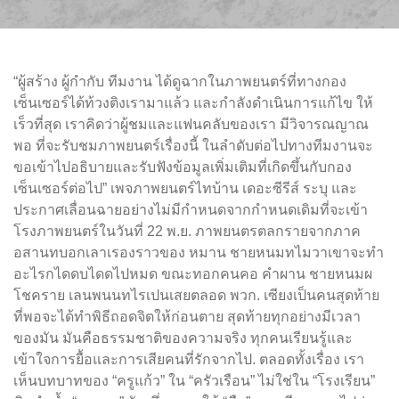
“ผู้สร้าง ผู้กำกับ ทีมงาน ได้ดูฉากในภาพยนตร์ที่ทางกอง
เซ็นเซอร์ได้ท้วงติงเรามาแล้ว และกำลังดำเนินการแก้ไข ให้
เร็วที่สุด เราคิดว่าผู้ชมและแฟนคลับของเรา มีวิจารณญาณ
พอ ที่จะรับชมภาพยนตร์เรื่องนี้ ในลำดับต่อไปทางทีมงานจะ
ขอเข้าไปอธิบายและรับฟังข้อมูลเพิ่มเติมที่เกิดขึ้นกับกอง
เซ็นเซอร์ต่อไป” เพจภาพยนตร์ไทบ้าน เดอะซีรีส์ ระบุ และ
ประกาศเลื่อนฉายอย่างไม่มีกำหนดจากกำหนดเดิมที่จะเข้า
โรงภาพยนตร์ในวันที่ 22 พ.ย. ภาพยนตรตลกรายจากภาค
อสานทบอกเลาเรองราวของ หมาน ชายหนมทไมวาเขาจะทำ
อะไรกไดดบไดดไปหมด ขณะทอกคนคอ คำผาน ชายหนมผ
โชคราย เลนพนนทไรเปนเสยตลอด พวก. เซียงเป็นคนสุดท้าย
ที่พอจะได้ทำพิธีถอดจิตให้ก่อนตาย สุดท้ายทุกอย่างมีเวลา
ของมัน มันคือธรรมชาติของความจริง ทุกคนเรียนรู้และ
เข้าใจการยื้อและการเสียคนที่รักจากไป. ตลอดทั้งเรื่อง เรา
เห็นบทบาทของ “ครูแก้ว” ใน “ครัวเรือน” ไม่ใช่ใน “โรงเรียน”