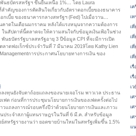
ันธบัตรสหรัฐฯ ขึ้นยืนเหนือ 1%… โดย Laura
เค
ที่สำคัญของการตัดสินใจเกี่ยวกับอัตราดอกเบี้ยของธนาคาร
เท
ราดอกเบี้ย ของธนาคารกลางสหรัฐฯ (Fed) ไปเมื่อวาน…
วเกินคาดในเดือนมกราคม หลังได้แรงหนุนจากความต้องการ
เที
… ในสัปดาห์นี้ตลาดจะให้ความสนใจกับข้อมูลเงินเฟ้อในช่วง
เที
 พันธบัตรรัฐบาลสหรัฐอายุ 3 ปีข้อมูล CPI ที่จะมีการเปิด
ตลาดฟอเร็กซ์ประจำวันที่ 7 มีนาคม 2019โดย Kathy Lien
เท
set Managementการประกาศนโยบายทางการเงิน ของ
เท
เร
เรื
ฐ
เว
 นักลงทุนยังจับตาถ้อยแถลงของนายเจอโรม พาวเวล ประธาน
เศ
องเฟด ก่อนที่การประชุมนโยบายการเงินของเฟดครั้งต่อไป
เศ
กล่าวแถลงการณ์รอบครึ่งปีว่าด้วยนโยบายการเงินและภาวะ
ประจำสภาผู้แทนราษฎรในวันที่ 6 มี.ค. สำหรับข้อมูล
เศ
ิชย์สหรัฐรายงานว่า ยอดขายบ้านใหม่ในสหรัฐเพิ่มขึ้น 1.5%
แน