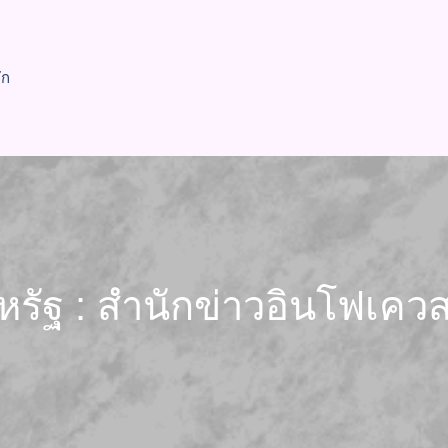
ัก
หรัฐ : สำนักข่าวอินโฟเควส