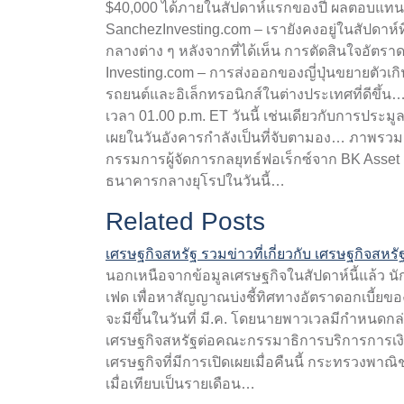
$40,000 ได้ภายในสัปดาห์แรกของปี ผลตอบแทนพ
SanchezInvesting.com – เรายังคงอยู่ในสัปดาห์
กลางต่าง ๆ หลังจากที่ได้เห็น การตัดสินใจอัต
Investing.com – การส่งออกของญี่ปุ่นขยายตั
รถยนต์และอิเล็กทรอนิกส์ในต่างประเทศที่ดีขึ้น
เวลา 01.00 p.m. ET วันนี้ เช่นเดียวกับการประมูล
เผยในวันอังคารกำลังเป็นที่จับตามอง… ภาพรวม
กรรมการผู้จัดการกลยุทธ์ฟอเร็กซ์จาก BK As
ธนาคารกลางยุโรปในวันนี้…
Related Posts
เศรษฐกิจสหรัฐ รวมข่าวที่เกี่ยวกับ เศรษฐกิจสหรั
นอกเหนือจากข้อมูลเศรษฐกิจในสัปดาห์นี้แล้ว
เฟด เพื่อหาสัญญาณบ่งชี้ทิศทางอัตราดอกเบี้ยข
จะมีขึ้นในวันที่ มี.ค. โดยนายพาวเวลมีกำหนด
เศรษฐกิจสหรัฐต่อคณะกรรมาธิการบริการการเงิน
เศรษฐกิจที่มีการเปิดเผยเมื่อคืนนี้ กระทรวงพาณ
เมื่อเทียบเป็นรายเดือน…