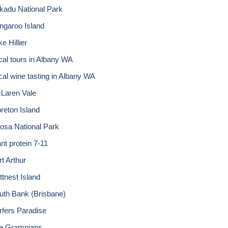
kadu National Park
ngaroo Island
e Hillier
cal tours in Albany WA
cal wine tasting in Albany WA
Laren Vale
reton Island
osa National Park
nt protein 7-11
rt Arthur
ttnest Island
uth Bank (Brisbane)
rfers Paradise
e Grampians