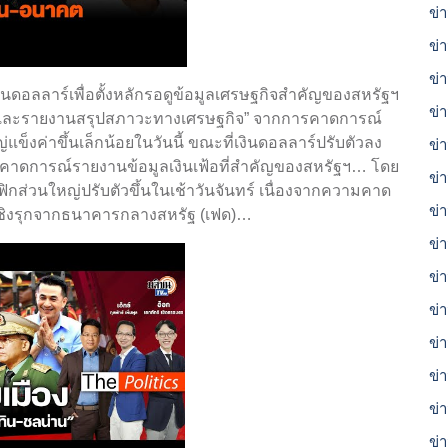
ข่า
ข่
ข่
นดอลลาร์เพื่อตั้งหลักรอดูข้อมูลเศรษฐกิจสำคัญของสหรัฐฯ
ข่
ลีก และรายงานสรุปสภาวะทางเศรษฐกิจ” จากการคาดการณ์
แข็งค่าขึ้นเล็กน้อยในวันนี้ ขณะที่เงินดอลลาร์ปรับตัวลง
ข่
าดคาดการณ์รายงานข้อมูลเงินเฟ้อที่สำคัญของสหรัฐฯ… โดย
ข่
ฟิกส่วนใหญ่ปรับตัวขึ้นในเช้าวันจันทร์ เนื่องจากความคาด
ข่
้ยเชิงรุกจากธนาคารกลางสหรัฐ (เฟด)…
ข่
ข่
ข่า
ข่า
ข่
ข่
ข่