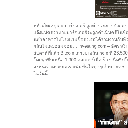
หลังเกิดเหตุนายปาร์กเกอร์ ถูกตำรวจลากตัวออ
แจ้งแน่ชัดว่านายปาร์กเกอร์จะถูกดำเนินคดีในข้
นทําอาหารในโรงแรมชื่อดังเธอได้ร่วมงานกับหัวห
กลับไม่เคยออมชอม… Investing.com – อัตราเงิน
สัปดาห์ที่แล้ว Bitcoin เกาะบนเส้น help ที่ 
โดยพุ่งขึ้นเหนือ 1,900 ดอลลาร์เมื่อเร็ว ๆ นี้คร
ลงทุนเข้ามาเยี่ยมเราเพิ่มขึ้นในทุกๆเดือน. Inves
ในวันนี้…