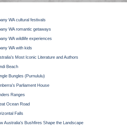
bany WA cultural festivals
bany WA romantic getaways
bany WA wildlife experiences
bany WA with kids
stralia’s Most Iconic Literature and Authors
ndi Beach
ngle Bungles (Purnululu)
nberra’s Parliament House
inders Ranges
eat Ocean Road
izontal Falls
w Australia’s Bushfires Shape the Landscape