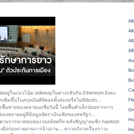
Al
Al
Al
Al
Au
Bo
Bu
Ca
งติดอยู่ในแนวโน้ม sidewayในทางกลับกัน Ethereum ยังคง
Fl
รเพิ่มขึ้นในสกุลเงินดิจิตอลทั้งสองหรือไม่Bitcoin…
ซื้อขายของตลาดเอเชียวันนี้ โดยฟื้นตัวเล็กน้อยจากการ
Gr
จของตลาดอยู่ที่ข้อมูลอัตราเงินเฟ้อของสหรัฐฯ…
Hor
ดลง ตามการขาดทุนของวอลล์สตรีท หลังสัญญาณเชิง hawkish
งยิ่งก่อนรายงานการจ้างงาน… ความกังวลเรื่องภาวะ
Ho