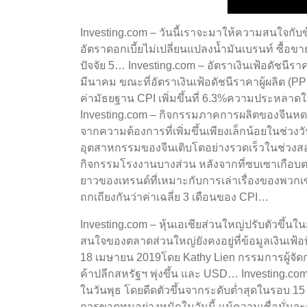
Investing.com – วันนี้เราจะมาให้ความสนใจกั
อัตราดอกเบี้ยไม่เปลี่ยนแปลงน้ำมันเบรนท์ ซื้อข
ปัจจัย 5… Investing.com – อัตราเงินเฟ้อดัชนีร
มีนาคม ขณะที่อัตราเงินเฟ้อดัชนีราคาผู้ผลิต (P
ค่ามัธยฐาน CPI เพิ่มขึ้นที่ 6.3%ความประหลาด
Investing.com – กิจกรรมภาคการผลิตของจีนหดตั
จากความต้องการที่เพิ่มขึ้นเพียงเล็กน้อยในช่ว
อุตสาหกรรมของจีนเติบโตอย่างรวดเร็วในช่วงสอ
กิจกรรมโรงงานบางส่วน หลังจากที่ซบเซาเกือบตลอด
ยาวของเทรนด์ที่เหมาะกับการเล่าเรื่องของพวกเขา
ถกเถียงกันว่าค่าเฉลี่ย 3 เดือนของ CPI…
Investing.com – หุ้นเอเชียส่วนใหญ่ปรับตัวขึ้นใน
สนใจของตลาดส่วนใหญ่ยังคงอยู่ที่ข้อมูลเงินเฟ
18 เมษายน 2019โดย Kathy Lien กรรมการผู้จั
ค้าปลีกสหรัฐฯ พุ่งขึ้น และ USD… Investing.com
ในวันพุธ โดยดีดตัวขึ้นจากระดับต่ำสุดในรอบ 15 เ
การขาดทุนอย่างหนักในวันนี้ แม้ความเชื่อมั่นจ