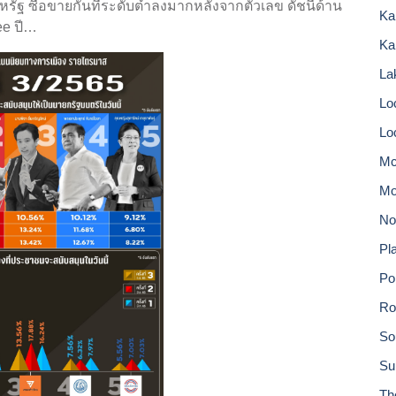
หรัฐ ซื้อขายกันที่ระดับต่ำลงมากหลังจากตัวเลข ดัชนีด้าน
Ka
ee ปี…
Ka
Lak
Lo
Lo
Mc
Mo
No
Pla
Po
Ro
So
Su
Th