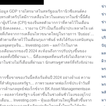
ข่
บข้อมูล GDP รายไตรมาสในสหรัฐอเมริกานิวซีแลนด์คง
ข่
ายทรงตัวคริปโตมีการเคลื่อนไหวในแดนบวกในเช้านี้นี่คือ
ข่
าคาผู้บริโภค (CPI) ของจีนหดตัวมากกว่าที่คาดไว้ในเดือน
PI) ยังคงลดลง… รายงาน CPI เป็นเรื่องที่น่าประหลาดใจ แต่
นม
ใจที่เกิดจากการเคลื่อนไหวขนาดใหญ่ในรายการ ‘ยิบย่อย’…
ปร
วตามที่คาดไว้ในเดือนกุมภาพันธ์ หลังได้รับแรงสนับสนุน
ปั
งวันหยุดตรุษจีน… Investing.com – ผลกำไรในภาค
งเดือนแรกของปี 2024 สะท้อนถึงการปรับปรุงขึ้นของ
ผล
ทั้งปีที่ผ่านมา… นี่คือเหตุผลที่คนจริงจังไม่เลือกความ
ผิ
ในช่วงไม่กี่เดือนที่ผ่านมา นักเศรษฐศาสตร์ที่จริงจังน่าจะ
พร
พร
การซื้อขายของวันนี้หลังเริ่มต้นปี 2024 อย่างย่ำแย่ ความ
้อที่สำคัญของสหรัฐฯ… ภาพรวมตลาดฟอเร็กซ์ประจำวันที่
พร
ดการด้านกลยุทธ์ฟอเร็กซ์จาก BK Asset Managementยอด
พล
 – ดอลลาร์สหรัฐฯ แข็งค่าขึ้นในช่วงต้นชั่วโมงของยุโรป
มา
ดือน… Investing.com – หุ้นเอเชียส่วนใหญ่ฟื้นตัวขึ้นจาก
ะยังคงเปราะบางหลังเกิดแผ่นดินไหวครั้งใหญ่ในไต้หวัน