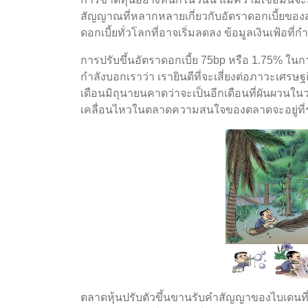
สัญญาณที่หลากหลายเกี่ยวกับอัตราดอกเบี้ยของส
ดอกเบี้ยทั่วโลกที่อาจเริ่มลดลง ข้อมูลเงินเฟ้อที
การปรับขึ้นอัตราดอกเบี้ย 75bp หรือ 1.75% ใ
กำลังบอกเราว่า เรายินดีที่จะเสี่ยงต่อภาวะเศร
เดือนมิถุนายนคาดว่าจะเป็นอีกเดือนที่ผันผวนใ
เคลื่อนไหวในตลาดความสนใจของตลาดจะอยู่ที่ร
ตลาดหุ้นปรับตัวขึ้นขานรับคำสัญญาของไบเดนที่