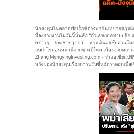
นักลงทุนในตลาดฟอเร็กซ์ต่างพากันเทขายสกุลเงิ
ที่จะรายงานในวันนี้นั่นคือ “ตัวเลขยอดขายป
คร่าวๆ… Investing.com – สกุลเงินเอเชียส่วนใหญ่
ลบกำไรก่อนหน้านี้จากช่วงปีใหม่ เนื่องจากตล
Zhang MengyingInvesting.com – หุ้นเอเชียแปซิ
หวังของนักลงทุนเรื่องการปรับขึ้นอัตราดอกเบี