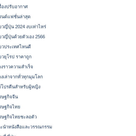
รื่องปรับอากาศ
รนด์แฟชั่นล่าสุด
่ยวญี่ปุ่น 2024 งบเท่าไหร่
่ยวญี่ปุ่นด้วยตัวเอง 2566
ี่ยวประเทศไหนดี
ี่ยวยุโรป ราคาถูก
ื่องราวความสำเร็จ
่องเล่าจากทั่วทุกมุมโลก
ย์โปรตีนสำหรับผู้หญิง
รษฐกิจจีน
รษฐกิจไทย
รษฐกิจไทยชะลอตัว
ะนำหนังสือและวรรณกรรม