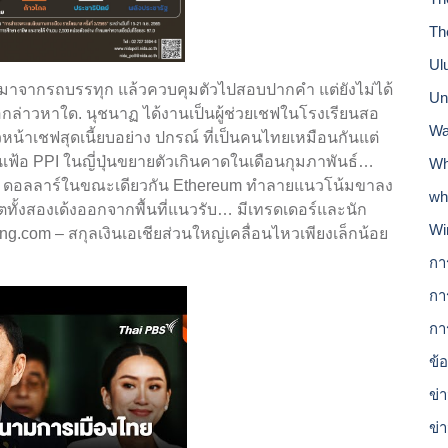
Th
Ul
กมาจากรถบรรทุก แล้วควบคุมตัวไปสอบปากคำ แต่ยังไม่ได้
Un
อกล่าวหาใด. นุชนาฏ ได้งานเป็นผู้ช่วยเชฟในโรงเรียนสอ
Wa
น้าเชฟสุดเนี้ยบอย่าง ปกรณ์ ที่เป็นคนไทยเหมือนกันแต่
เฟ้อ PPI ในญี่ปุ่นขยายตัวเกินคาดในเดือนกุมภาพันธ์…
Wh
26,500 ดอลลาร์ในขณะเดียวกัน Ethereum ทำลายแนวโน้มขาลง
wh
ิปโตทั้งสองเด้งออกจากพื้นที่แนวรับ… มีเทรดเดอร์และนัก
Wi
ting.com – สกุลเงินเอเชียส่วนใหญ่เคลื่อนไหวเพียงเล็กน้อย
กา
กา
กา
ข้
ข่า
ข่