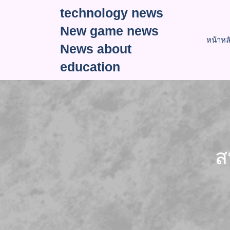
Skip
technology news
to
New game news
content
หน้าหล
News about
education
ส