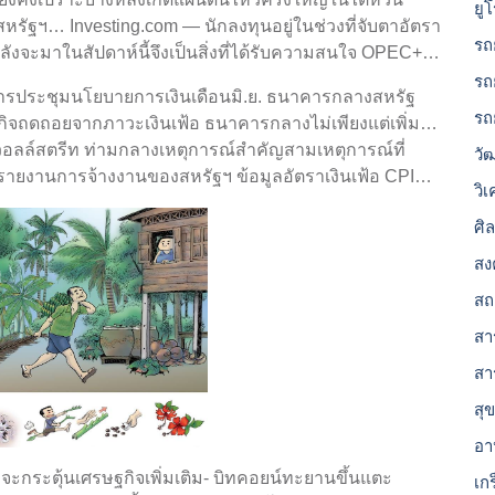
ยู
หรัฐฯ… Investing.com — นักลงทุนอยู่ในช่วงที่จับตาอัตรา
รถ
่กำลังจะมาในสัปดาห์นี้จึงเป็นสิ่งที่ได้รับความสนใจ OPEC+…
รถ
นการประชุมนโยบายการเงินเดือนมิ.ย. ธนาคารกลางสหรัฐ
รถ
ษฐกิจถดถอยจากภาวะเงินเฟ้อ ธนาคารกลางไม่เพียงแต่เพิ่ม…
นวอลล์สตรีท ท่ามกลางเหตุการณ์สำคัญสามเหตุการณ์ที่
วั
ายงานการจ้างงานของสหรัฐฯ ข้อมูลอัตราเงินเฟ้อ CPI…
วิ
ศิ
สง
สถ
สาร
สา
สุ
อา
จะกระตุ้นเศรษฐกิจเพิ่มเติม- บิทคอยน์ทะยานขึ้นแตะ
เก