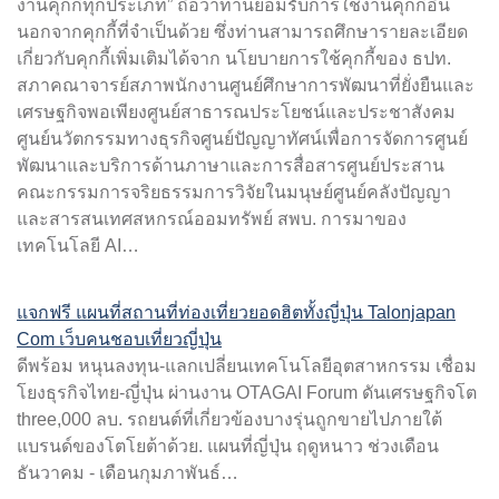
งานคุกกี้ทุกประเภท” ถือว่าท่านยอมรับการใช้งานคุกกี้อื่น
นอกจากคุกกี้ที่จำเป็นด้วย ซึ่งท่านสามารถศึกษารายละเอียด
เกี่ยวกับคุกกี้เพิ่มเติมได้จาก นโยบายการใช้คุกกี้ของ ธปท.
สภาคณาจารย์สภาพนักงานศูนย์ศึกษาการพัฒนาที่ยั่งยืนและ
เศรษฐกิจพอเพียงศูนย์สาธารณประโยชน์และประชาสังคม
ศูนย์นวัตกรรมทางธุรกิจศูนย์ปัญญาทัศน์เพื่อการจัดการศูนย์
พัฒนาและบริการด้านภาษาและการสื่อสารศูนย์ประสาน
คณะกรรมการจริยธรรมการวิจัยในมนุษย์ศูนย์คลังปัญญา
และสารสนเทศสหกรณ์ออมทรัพย์ สพบ. การมาของ
เทคโนโลยี AI…
แจกฟรี แผนที่สถานที่ท่องเที่ยวยอดฮิตทั้งญี่ปุ่น Talonjapan
Com เว็บคนชอบเที่ยวญี่ปุ่น
ดีพร้อม หนุนลงทุน-แลกเปลี่ยนเทคโนโลยีอุตสาหกรรม เชื่อม
โยงธุรกิจไทย-ญี่ปุ่น ผ่านงาน OTAGAI Forum ดันเศรษฐกิจโต
three,000 ลบ. รถยนต์ที่เกี่ยวข้องบางรุ่นถูกขายไปภายใต้
แบรนด์ของโตโยต้าด้วย. แผนที่ญี่ปุ่น ฤดูหนาว ช่วงเดือน
ธันวาคม - เดือนกุมภาพันธ์…